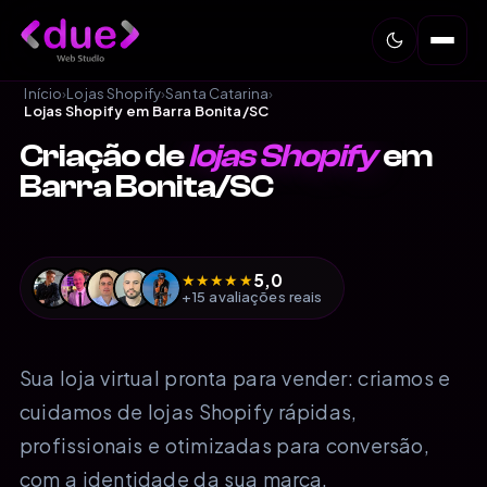
Início
›
Lojas Shopify
›
Santa Catarina
›
Lojas Shopify em Barra Bonita/SC
Criação de
lojas Shopify
em
Barra Bonita/SC
5,0
★
★
★
★
★
+15 avaliações reais
Sua loja virtual pronta para vender: criamos e
cuidamos de lojas Shopify rápidas,
profissionais e otimizadas para conversão,
com a identidade da sua marca.