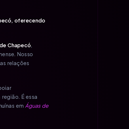
pecó, oferecendo
 de Chapecó
,
nense. Nosso
as relações
poiar
região. É essa
enuínas em
Águas de