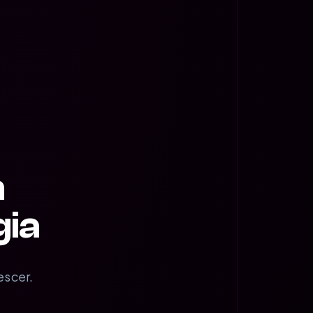
m
gia
escer.