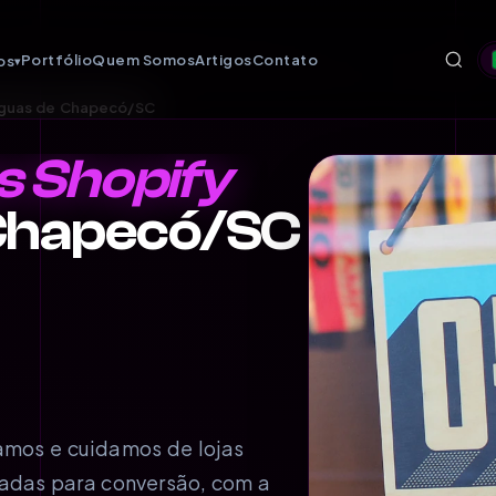
Portfólio
Quem Somos
Artigos
Contato
os
▾
Águas de Chapecó/SC
as Shopify
Chapecó/SC
riamos e cuidamos de lojas
izadas para conversão, com a