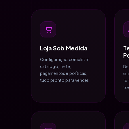
Loja Sob Medida
T
P
Configuração completa:
catálogo, frete,
De
pagamentos e políticas,
su
tudo pronto para vender.
te
to