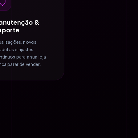
anutenção &
uporte
ualizações, novos
odutos e ajustes
ntínuos para a sua loja
nca parar de vender.