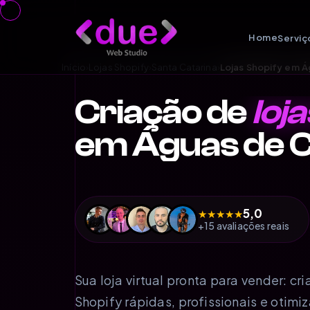
Home
Serviç
Início
›
Lojas Shopify
›
Santa Catarina
›
Lojas Shopify em 
Criação de
loj
em Águas de 
5,0
★
★
★
★
★
+15 avaliações reais
Sua loja virtual pronta para vender: c
Shopify rápidas, profissionais e otim