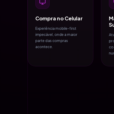
Compra no Celular
M
S
Experiência mobile-first
impecável, onde a maior
At
parte das compras
pr
acontece.
co
nu