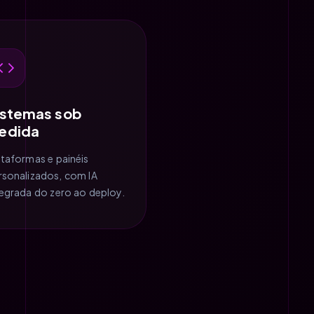
istemas sob
edida
ataformas e painéis
rsonalizados, com IA
tegrada do zero ao deploy.