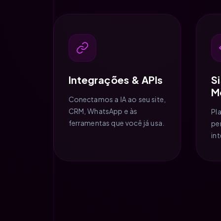
Integrações & APIs
S
M
Conectamos a IA ao seu site,
CRM, WhatsApp e às
Pl
ferramentas que você já usa.
pe
in