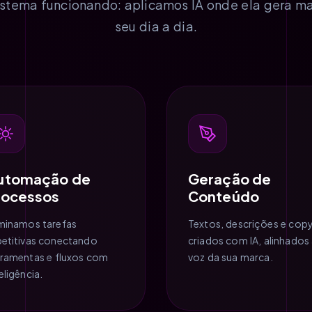
istema funcionando: aplicamos IA onde ela gera m
seu dia a dia.
utomação de
Geração de
rocessos
Conteúdo
iminamos tarefas
Textos, descrições e cop
petitivas conectando
criados com IA, alinhados
rramentas e fluxos com
voz da sua marca.
eligência.