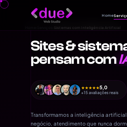
Home
Serviç
Home
›
Serviços
›
Sistemas com Inteligência Artificial
Sites & sistem
pensam com
I
5,0
★
★
★
★
★
+15 avaliações reais
Transformamos a inteligência artificia
negócio, atendimento que nunca dorm