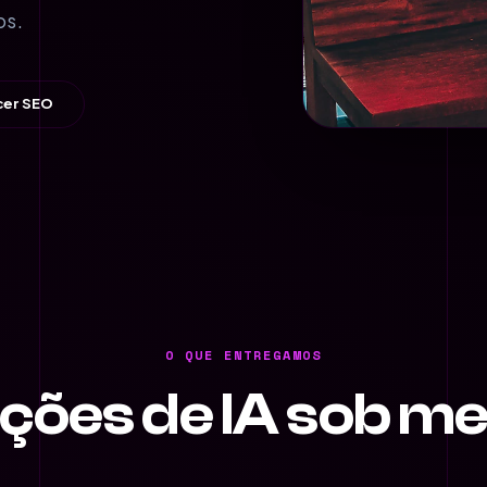
os.
er SEO
O QUE ENTREGAMOS
ções de IA sob m