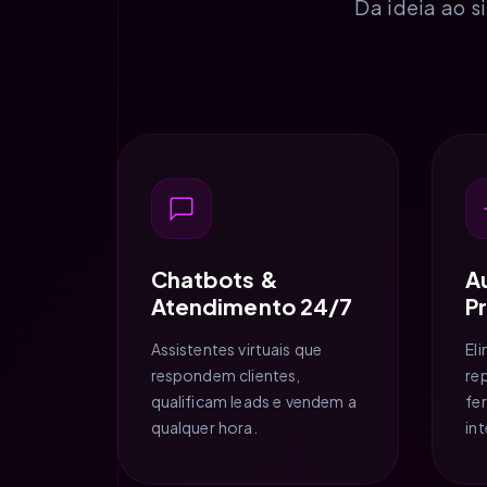
Da ideia ao s
Chatbots &
A
Atendimento 24/7
P
Assistentes virtuais que
El
respondem clientes,
re
qualificam leads e vendem a
fe
qualquer hora.
int