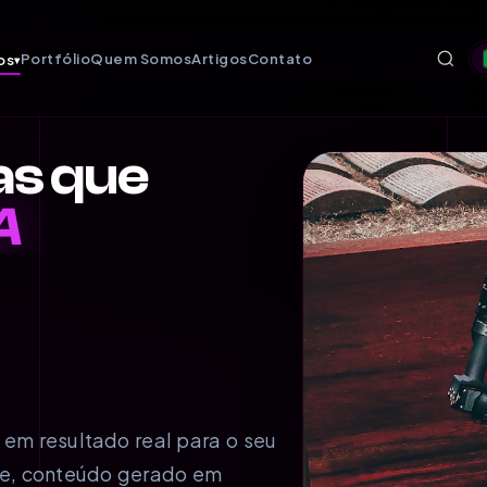
Portfólio
Quem Somos
Artigos
Contato
os
▾
as que
A
l em resultado real para o seu
e, conteúdo gerado em