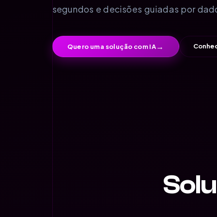
segundos e decisões guiadas por dad
→
Conhec
Quero uma solução com IA
Solu