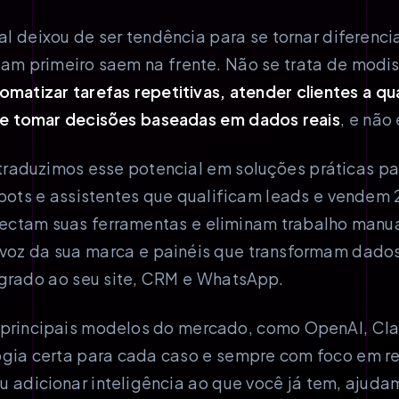
cial deixou de ser tendência para se tornar diferenci
am primeiro saem na frente. Não se trata de modi
omatizar tarefas repetitivas, atender clientes a qu
e tomar decisões baseadas em dados reais
, e não
raduzimos esse potencial em soluções práticas pa
ts e assistentes que qualificam leads e vendem 2
ctam suas ferramentas e eliminam trabalho manua
voz da sua marca e painéis que transformam dados
egrado ao seu site, CRM e WhatsApp.
principais modelos do mercado, como OpenAI, Cla
gia certa para cada caso e sempre com foco em ret
u adicionar inteligência ao que você já tem, ajud