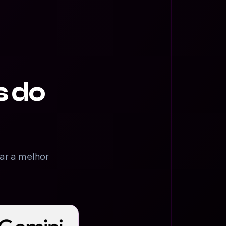
s do
ar a melhor