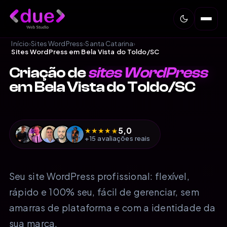
Início
›
Sites WordPress
›
Santa Catarina
›
Sites WordPress em Bela Vista do Toldo/SC
Criação de
sites WordPress
em Bela Vista do Toldo/SC
5,0
★
★
★
★
★
+15 avaliações reais
Seu site WordPress profissional: flexível,
rápido e 100% seu, fácil de gerenciar, sem
amarras de plataforma e com a identidade da
sua marca.