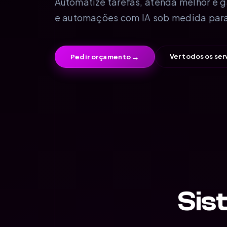
Automatize tarefas, atenda melhor e 
e automações com IA sob medida para
→
Ver todos os ser
Pedir orçamento
Sis