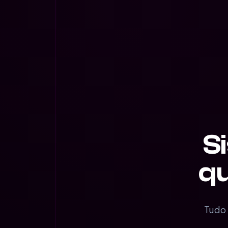
S
qu
Tudo 