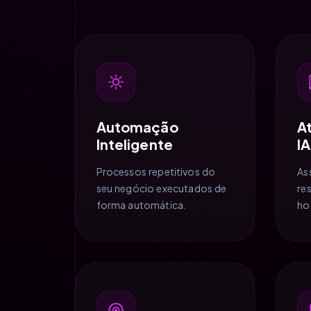
Automação
A
Inteligente
IA
Processos repetitivos do
Ass
seu negócio executados de
re
forma automática.
ho