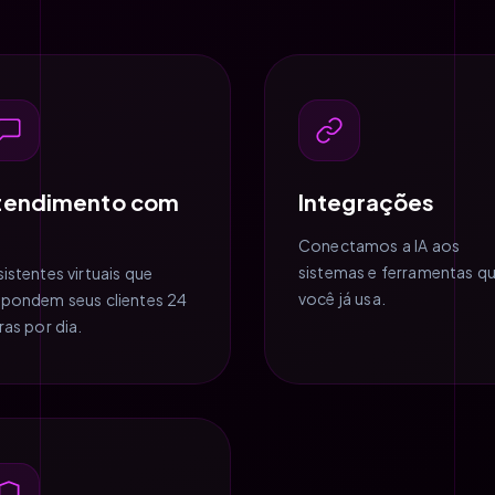
tendimento com
Integrações
Conectamos a IA aos
sistemas e ferramentas q
istentes virtuais que
você já usa.
spondem seus clientes 24
ras por dia.