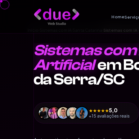
Home
Serviç
Início
›
Sistemas com IA
›
Santa Catarina
›
Sistemas com IA
Sistemas com I
Artificial
em B
da Serra/SC
5,0
★
★
★
★
★
+15 avaliações reais