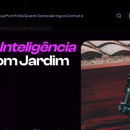
Portfólio
Quem Somos
Artigos
Contato
os
▾
 em Bom Jardim da Serra/SC
nteligência
om Jardim