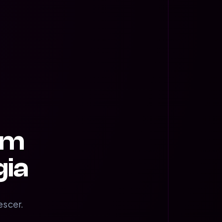
om
gia
escer.