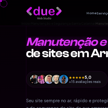
Home
Serviç
Início
›
Manutenção e Segurança
›
Santa Catarina
›
Manute
Manutenção e
de sites em 
5,0
★
★
★
★
★
+15 avaliações reais
Seu site sempre no ar, rápido e prot
e da segurança do site da sua empres