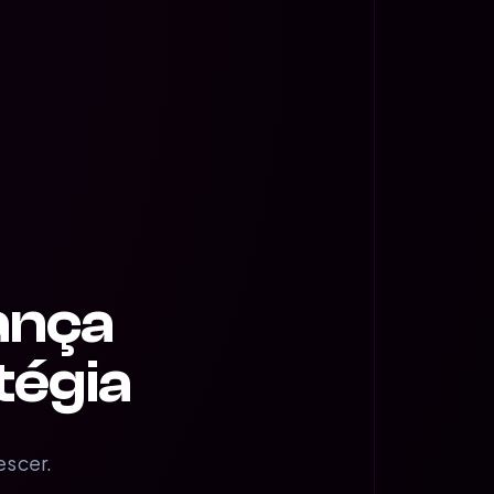
ança
tégia
escer.