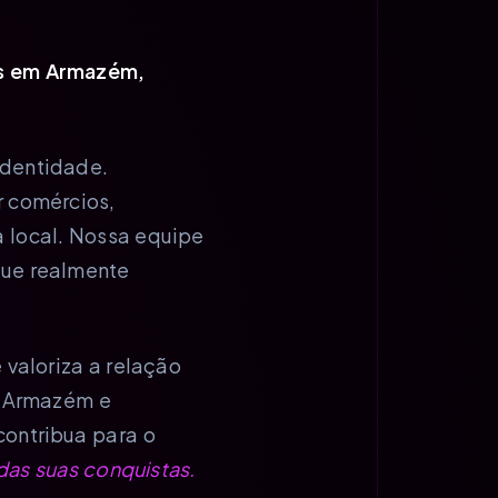
os em Armazém,
identidade.
r comércios,
 local. Nossa equipe
que realmente
valoriza a relação
e Armazém e
contribua para o
das suas conquistas.