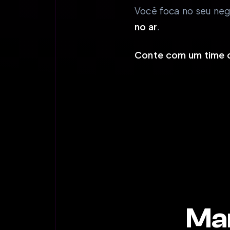
Você foca no seu ne
no ar
.
Conte com um time q
Man