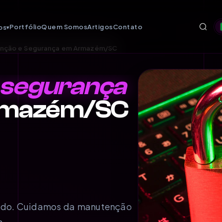
Portfólio
Quem Somos
Artigos
Contato
os
▾
nção e Segurança em Armazém/SC
 segurança
Armazém/SC
egido. Cuidamos da manutenção
a.