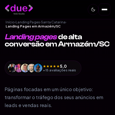
Início
›
Landing Pages
›
Santa Catarina
›
Landing Pages em Armazém/SC
Landing pages
de alta
conversão em Armazém/SC
5,0
★
★
★
★
★
+15 avaliações reais
Páginas focadas em um único objetivo:
transformar o tráfego dos seus anúncios em
leads e vendas reais.