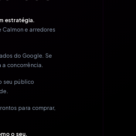
m estratégia.
de Calmon e arredores
tados do Google. Se
a a concorrência.
o seu público
de.
prontos para comprar,
omo o seu.