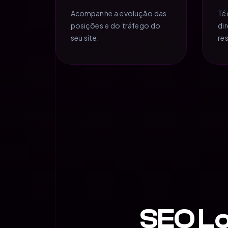
Acompanhe a evolução das
Té
posições e do tráfego do
di
seu site.
re
SEO Lo