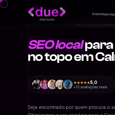
Home
Serviç
Início
›
SEO Local
›
Santa Catarina
›
SEO Local em Calmon
SEO local
para
no topo em C
5,0
★
★
★
★
★
+15 avaliações reais
Seja encontrado por quem procura o se
Otimizamos o seu negócio para o Goo