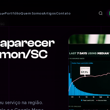
Portfólio
Quem Somos
Artigos
Contato
os
▾
/SC
 aparecer
almon/SC
u serviço na região.
gle e o Google Maps.