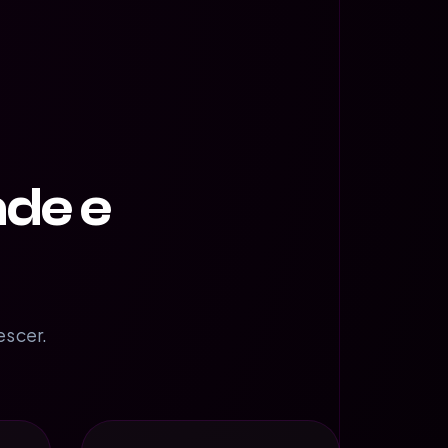
ade e
escer.