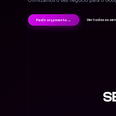
→
Ver todos os ser
Pedir orçamento
S