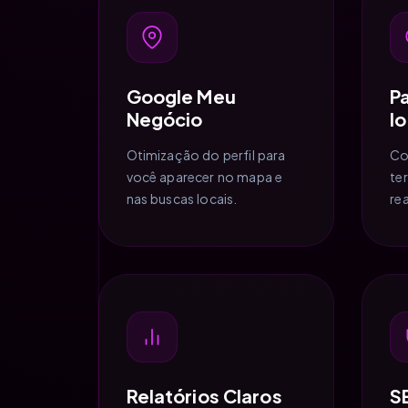
Google Meu
P
Negócio
lo
Otimização do perfil para
Co
você aparecer no mapa e
te
nas buscas locais.
re
Relatórios Claros
S