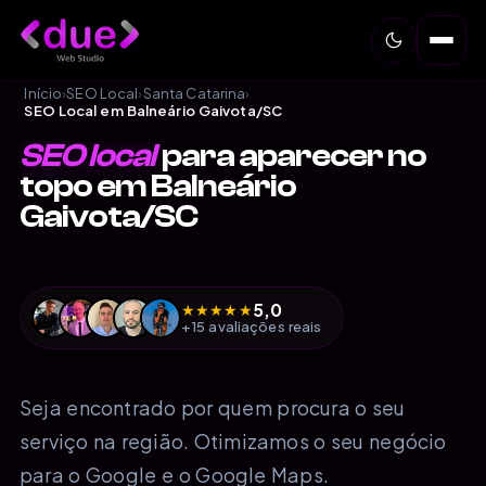
Início
›
SEO Local
›
Santa Catarina
›
SEO Local em Balneário Gaivota/SC
SEO local
para aparecer no
topo em Balneário
Gaivota/SC
5,0
★
★
★
★
★
+15 avaliações reais
Seja encontrado por quem procura o seu
serviço na região. Otimizamos o seu negócio
para o Google e o Google Maps.