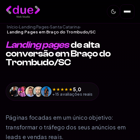
Início
›
Landing Pages
›
Santa Catarina
›
Landing Pages em Braço do Trombudo/SC
Landing pages
de alta
conversão em Braço do
Trombudo/SC
5,0
★
★
★
★
★
+15 avaliações reais
Páginas focadas em um único objetivo:
transformar o tráfego dos seus anúncios em
leads e vendas reais.