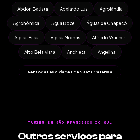
Abdon Batista
Abelardo Luz
Agrolândia
Agronômica
Água Doce
Águas de Chapecó
Águas Frias
Águas Mornas
Alfredo Wagner
Alto Bela Vista
Anchieta
Angelina
Ver todas as cidades de Santa Catarina
TAMBÉM EM SÃO FRANCISCO DO SUL
Outros serviços para