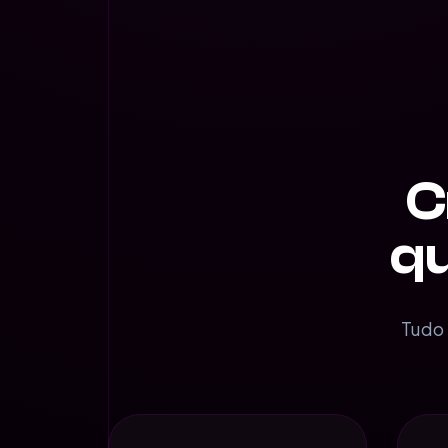
C
qu
Tudo 