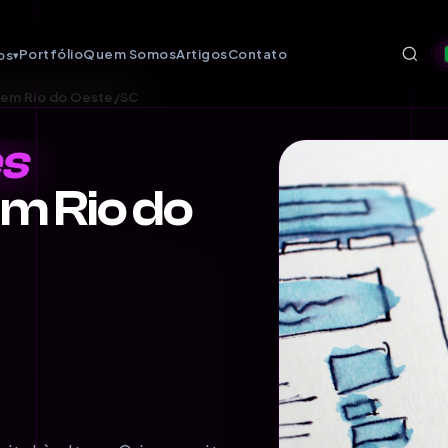
Portfólio
Quem Somos
Artigos
Contato
os
▾
s em Rio do Oeste/SC
es
m Rio do