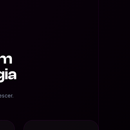
om
gia
escer.