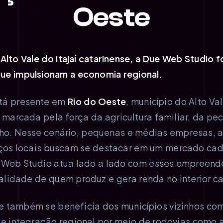
Oeste
Alto Vale do Itajaí catarinense, a Due Web Studio 
que impulsionam a economia regional.
tá presente em
Rio do Oeste
, município do Alto Va
marcada pela força da agricultura familiar, da pecu
lho. Nesse cenário, pequenas e médias empresas, a
iços locais buscam se destacar em um mercado cad
e Web Studio atua lado a lado com esses empreend
idade de quem produz e gera renda no interior ca
ue também se beneficia dos municípios vizinhos c
rte integração regional por meio de rodovias como 