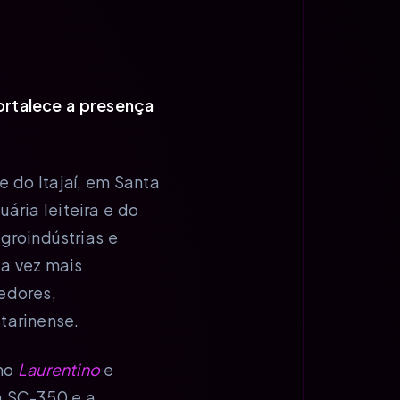
fortalece a presença
le do Itajaí, em Santa
ária leiteira e do
groindústrias e
a vez mais
edores,
tarinense.
omo
Laurentino
e
a SC-350 e a