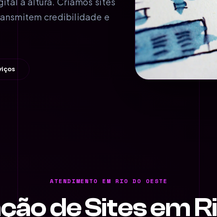
al à altura. Criamos sites
ransmitem credibilidade e
viços
ATENDIMENTO EM RIO DO OESTE
ção de Sites em R