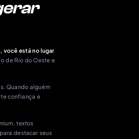
gerar
, você está no lugar
do de Rio do Oeste e
das. Quando alguém
ite confiança e
mium, textos
para destacar seus