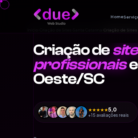
Home
Serviç
Início
›
Criação de Sites
›
Santa Catarina
›
Criação de Site
Criação de
sit
profissionais
e
Oeste/SC
5,0
★
★
★
★
★
+15 avaliações reais