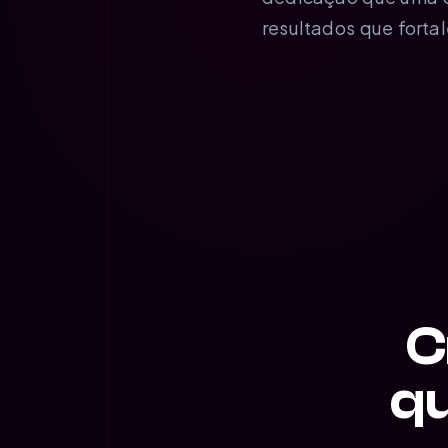
resultados que forta
C
qu