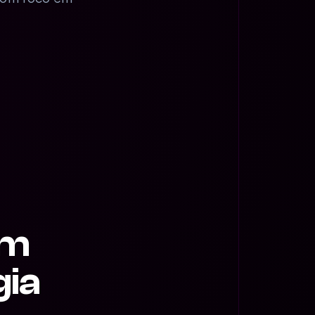
om
gia