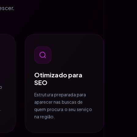
escer.
Otimizado para
SEO
o
Estrutura preparada para
aparecer nas buscas de
.
quem procura o seu serviço
na região.