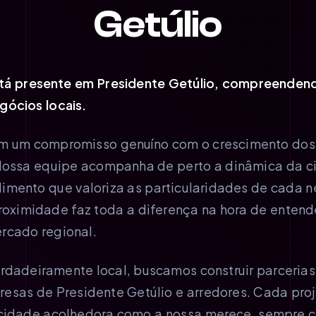
Getúlio
tá presente em Presidente Getúlio, compreendend
gócios locais.
em um compromisso genuíno com o crescimento do
 Nossa equipe acompanha de perto a dinâmica da ci
mento que valoriza as particularidades de cada ne
oximidade faz toda a diferença na hora de entende
rcado regional.
dadeiramente local, buscamos construir parcerias 
sas de Presidente Getúlio e arredores. Cada proj
cidade acolhedora como a nossa merece, sempre 