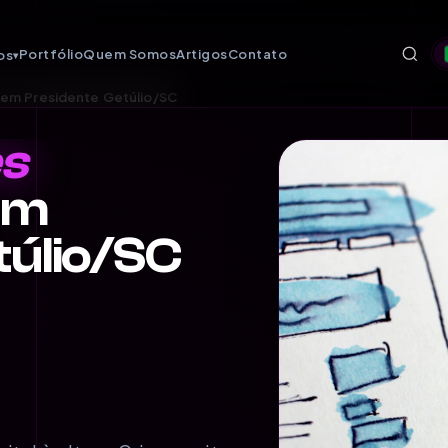
Portfólio
Quem Somos
Artigos
Contato
os
▾
s em Presidente Getúlio/SC
es
em
túlio/SC