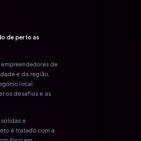
o de perto as
s empreendedores de
dade e da região,
gócio local.
r os desafios e as
sólidas e
eto é tratado com a
com foco em