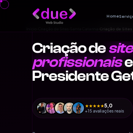
Home
Serviç
Início
›
Criação de Sites
›
Santa Catarina
›
Criação de Site
Criação de
sit
profissionais
Presidente Ge
5,0
★
★
★
★
★
+15 avaliações reais