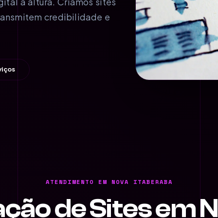
al à altura. Criamos sites
ransmitem credibilidade e
viços
ATENDIMENTO EM NOVA ITABERABA
ação de Sites em 