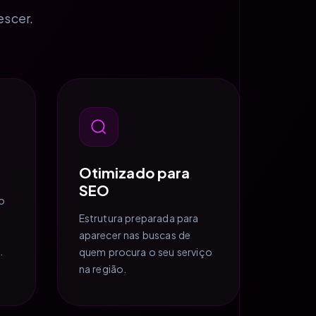
escer.
Otimizado para
SEO
o
Estrutura preparada para
aparecer nas buscas de
.
quem procura o seu serviço
na região.