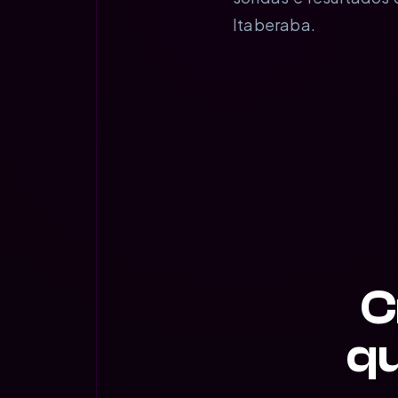
Itaberaba.
C
qu