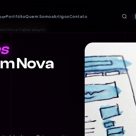
Portfólio
Quem Somos
Artigos
Contato
os
▾
s em Nova Itaberaba/SC
es
m Nova