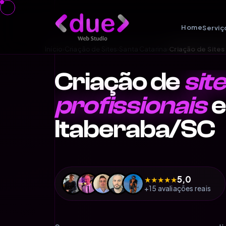
Home
Serviç
Início
›
Criação de Sites
›
Santa Catarina
›
Criação de Site
Criação de
sit
profissionais
e
Itaberaba/SC
★
5,0
★
★
★
★
+15 avaliações reais