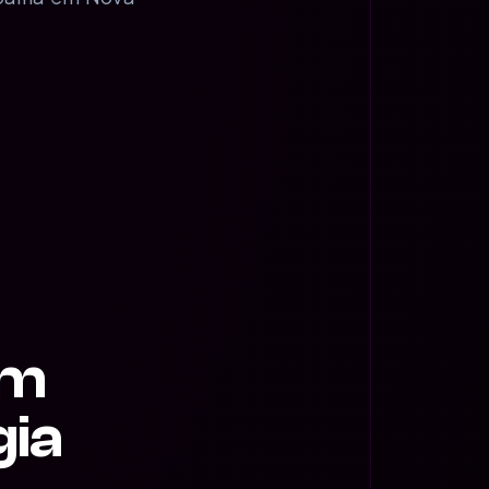
om
gia