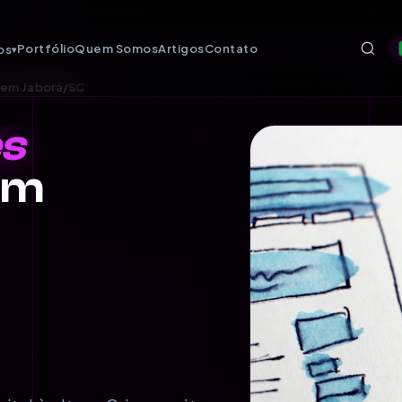
Portfólio
Quem Somos
Artigos
Contato
os
▾
s em Jaborá/SC
es
em