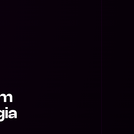
om
gia