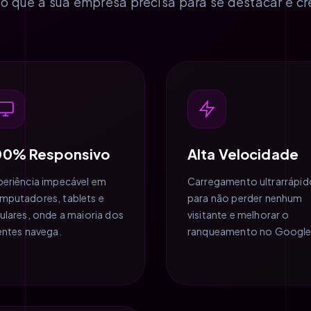
o que a sua empresa precisa para se destacar e cr
00% Responsivo
Alta Velocidade
periência impecável em
Carregamento ultrarrápid
mputadores, tablets e
para não perder nenhum
lulares, onde a maioria dos
visitante e melhorar o
ientes navega.
ranqueamento no Google