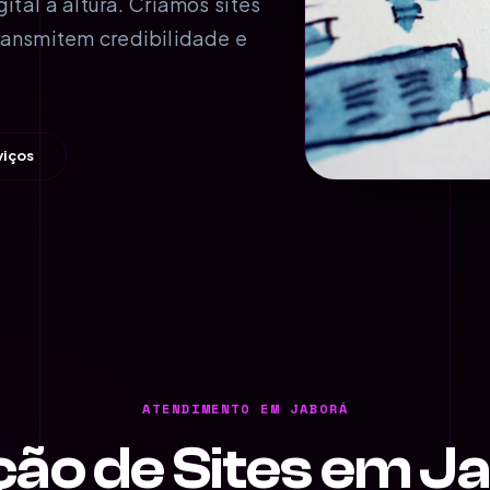
al à altura. Criamos sites
ransmitem credibilidade e
viços
ATENDIMENTO EM JABORÁ
ção de Sites em J