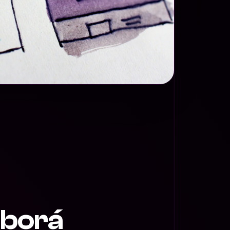
aborá