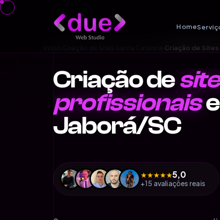
Home
Serviç
Início
›
Criação de Sites
›
Santa Catarina
›
Criação de Site
Criação de
sit
profissionais
Jaborá/SC
5,0
★
★
★
★
★
+15 avaliações reais