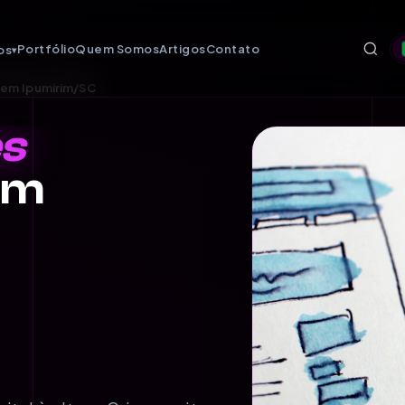
Portfólio
Quem Somos
Artigos
Contato
os
▾
s em Ipumirim/SC
es
em