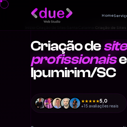
Home
Serviç
Início
›
Criação de Sites
›
Santa Catarina
›
Criação de Site
Criação de
sit
profissionais
Ipumirim/SC
5,0
★
★
★
★
★
+15 avaliações reais