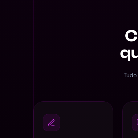
C
qu
Tudo 