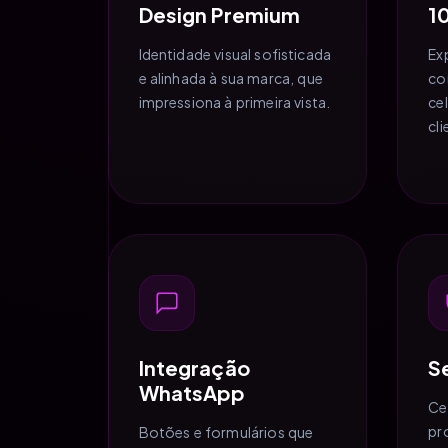
Design Premium
1
Identidade visual sofisticada
Ex
e alinhada à sua marca, que
co
impressiona à primeira vista.
ce
cl
Integração
S
WhatsApp
Ce
pr
Botões e formulários que