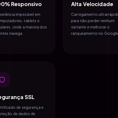
00% Responsivo
Alta Velocidade
periência impecável em
Carregamento ultrarrápid
mputadores, tablets e
para não perder nenhum
lulares, onde a maioria dos
visitante e melhorar o
ientes navega.
ranqueamento no Google
egurança SSL
rtificado de segurança e
oteção de dados de