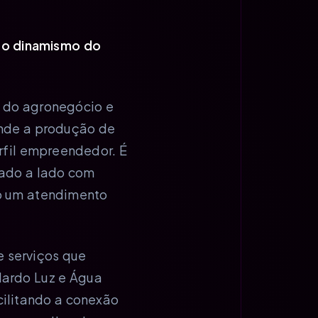
a o dinamismo do
a do agronegócio e
 onde a produção de
erfil empreendedor. É
lado a lado com
o um atendimento
e serviços que
lardo Luz e Água
cilitando a conexão