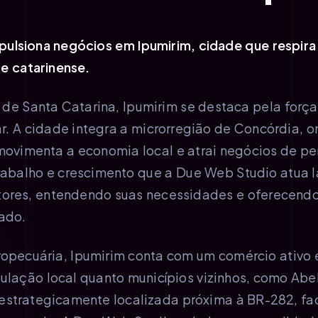
pulsiona negócios em Ipumirim, cidade que respir
e catarinense.
de Santa Catarina, Ipumirim se destaca pela forç
iar. A cidade integra a microrregião de Concórdia,
e movimenta a economia local e atrai negócios de p
rabalho e crescimento que a Due Web Studio atua 
tores, entendendo suas necessidades e oferecend
ado.
opecuária, Ipumirim conta com um comércio ativo 
lação local quanto municípios vizinhos, como Abe
estrategicamente localizada próxima à BR-282, fa