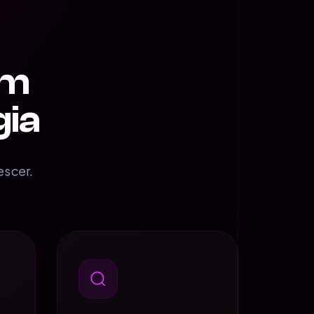
om
gia
escer.