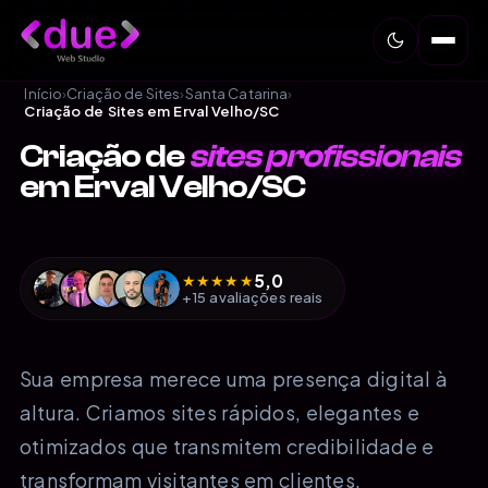
Início
›
Criação de Sites
›
Santa Catarina
›
Criação de Sites em Erval Velho/SC
Criação de
sites profissionais
em Erval Velho/SC
5,0
★
★
★
★
★
+15 avaliações reais
Sua empresa merece uma presença digital à
altura. Criamos sites rápidos, elegantes e
otimizados que transmitem credibilidade e
transformam visitantes em clientes.