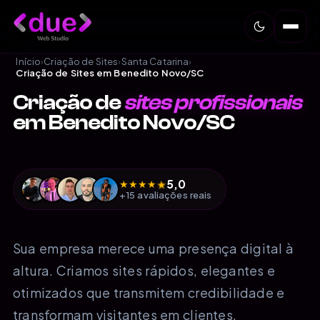
Início
›
Criação de Sites
›
Santa Catarina
›
Criação de Sites em Benedito Novo/SC
Criação de
sites profissionais
em Benedito Novo/SC
5,0
★
★
★
★
★
+15 avaliações reais
Sua empresa merece uma presença digital à
altura. Criamos sites rápidos, elegantes e
otimizados que transmitem credibilidade e
transformam visitantes em clientes.