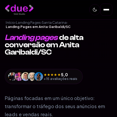
Início
›
Landing Pages
›
Santa Catarina
›
Landing Pages em Anita Garibaldi/SC
Landing pages
de alta
conversão em Anita
Garibaldi/SC
5,0
★
★
★
★
★
+15 avaliações reais
Páginas focadas em um único objetivo:
transformar o tráfego dos seus anúncios em
leads e vendas reais.